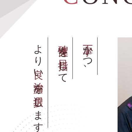
より
確実性
丁寧
かつ、
を
目指
して
良
い
治療
を
選択
します