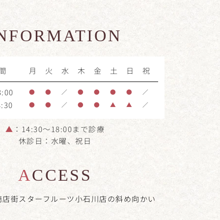
INFORMATION
間
月
火
水
木
金
土
日
祝
:00
●
●
／
●
●
●
●
／
:30
●
●
／
●
●
▲
▲
／
▲
：14:30～18:00まで診療
休診日：水曜、祝日
ACCESS
商店街スターフルーツ小石川店の
斜め向かい