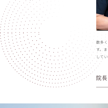
数多
す。
して
院長