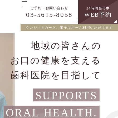
ご予約・お問い合わせ
24時間受付中
03-5615-8058
WEB予約
クレジットカード、電子マネーご利用いただけます
地域
皆
の
さんの
口
健康
を
支
える
お
の
歯科医院
目指
を
して
SUPPORTS
ORAL HEALTH.