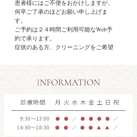
患者様にはご不便をおかけしますが、
何卒ご了承のほどお願い申し上げま
す。
ご予約は２４時間ご利用可能なWeb予
約で承ります。
症状のある方、クリーニングをご希望
の方は、
初診・再診に関わらずお気軽にご利用
ください。
INFORMATION
※一部、Web予約では承れない内容も
ございますのでご了承ください。
診療時間
月
火
水
木
金
土
日
祝
臨時休診日（２０２６年版）
・１月１５日（木） ※１月１４日
9:30～13:00
●
●
／
●
●
●
●
／
（水）振替診療あり
14:30～18:30
●
●
／
●
●
▲
▲
／
・２月１２日（木）