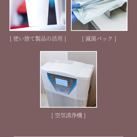
[ 使い捨て製品の活用 ]
[ 滅菌パック ]
[ 空気清浄機 ]