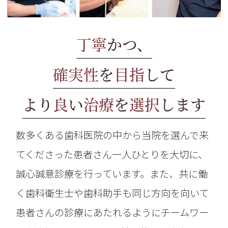
丁寧
かつ、
確実性
を
目指
して
より
良
い
治療
を
選択
します
数多くある歯科医院の中から当院を選んで来
てくださった患者さん一人ひとりを大切に、
誠心誠意診療を行っています。また、共に働
く歯科衛生士や歯科助手も同じ方向を向いて
患者さんの診療にあたれるようにチームワー