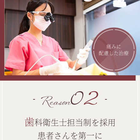
痛みに
配慮した治療
0
2
Reason
歯
科衛生士担当制を採用
患者さんを第一に