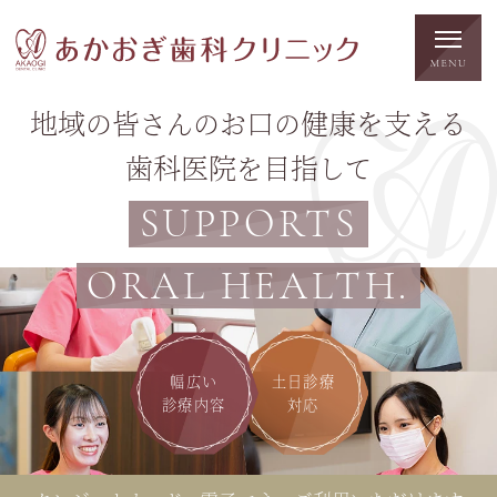
地域
皆
口
健康
支
の
さんの
お
の
を
える
歯科医院
目指
を
して
SUPPORTS
ORAL HEALTH.
幅広い
土日診療
診療内容
対応