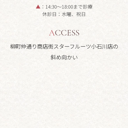
▲
：14:30～18:00まで診療
・２月２２日（日）
休診日：水曜、祝日
・３月１９日（木）～３月２２日
（日）
ACCESS
柳町仲通り商店街スターフルーツ小石川店の
斜め向かい